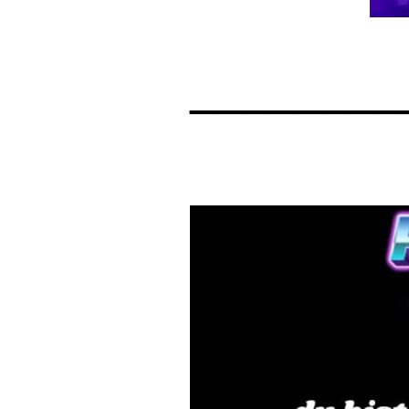
________