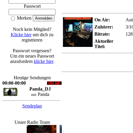
Passwort
Merken
On Air:
Aut
Zuhörer:
3/1
Noch kein Mitglied?
Bitrate:
128
Klicke hier
um dich zu
registrieren
Aktueller
Titel:
Passwort vergessen?
Um ein neues Passwort
anzufordern
klicke hier
.
Heutige Sendungen
00:00-00:00
Panda_DJ
Panda
mit
Sendeplan
Unser Radio Team