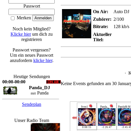
Passwort
On Air:
Auto DJ
Merken
Zuhörer:
2/100
Bitrate:
128 kb/s
Noch kein Mitglied?
Klicke hier
um dich zu
Aktueller
registrieren
Titel:
Passwort vergessen?
Um ein neues Passwort
anzufordern
klicke hier
.
·
K
Heutige Sendungen
00:00-00:00
Keine Events gefunden am 30 Januar
Panda_DJ
Panda
mit
Sendeplan
Sven1
Panda...
PandaM-M
Unser Radio Team
0:08:15
-1:26:47
-3:45:4