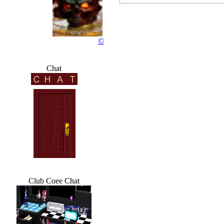
Rocky...
©
76 wochen
Chat
Club Coee Chat