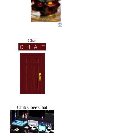
Rocky...
©
76 wochen
Chat
Club Coee Chat