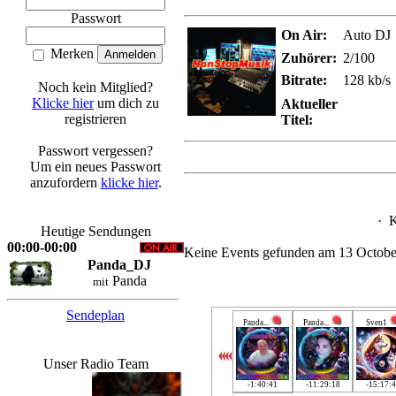
Passwort
On Air:
Auto DJ
Merken
Zuhörer:
2/100
Bitrate:
128 kb/s
Noch kein Mitglied?
Klicke hier
um dich zu
Aktueller
registrieren
Titel:
Passwort vergessen?
Um ein neues Passwort
anzufordern
klicke hier
.
·
K
Heutige Sendungen
00:00-00:00
Keine Events gefunden am 13 Octobe
Panda_DJ
Panda
mit
Sendeplan
Panda...
Panda...
Sven1
Unser Radio Team
-1:40:41
-11:29:18
-15:17: