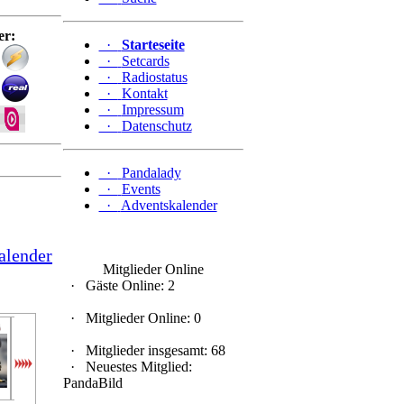
er:
·
Starteseite
·
Setcards
·
Radiostatus
·
Kontakt
·
Impressum
·
Datenschutz
·
Pandalady
·
Events
·
Adventskalender
lender
Mitglieder Online
·
Gäste Online: 2
·
Mitglieder Online: 0
Panda...
cool28
Schwa...
Black...
Panda...
Panda...
Pand
·
Mitglieder insgesamt: 68
·
Neuestes Mitglied:
PandaBild
3 tage
4 tage
4 tage
5 tage
5 tage
1 woche
1 