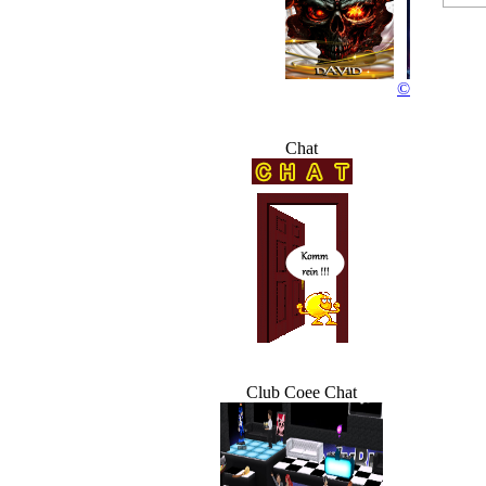
R
©
Chat
Club Coee Chat