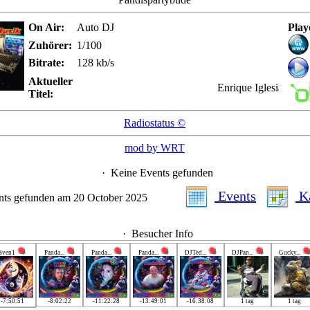
On Air:
Auto DJ
Play
Zuhörer:
1/100
Bitrate:
128 kb/s
Aktueller
Enrique Iglesias - Hero
Titel:
Radiostatus ©
mod by WRT
·
Keine Events gefunden
Events
Ka
nts gefunden am 20 October 2025
·
Besucher Info
Sven1
Panda...
Panda...
Panda...
DJTed...
DJPan...
Gucky...
-7:50:51
-8:02:22
-11:22:28
-13:49:01
-16:38:08
1 tag
1 tag