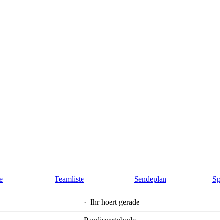
te
Teamliste
Sendeplan
Sp
·
Ihr hoert gerade
Pandispartybude