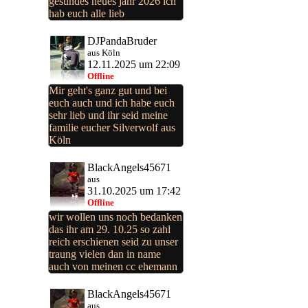
gesundes neues jahr 2026 ich
hab euch alle lieb
DJPandaBruder
aus Köln
12.11.2025 um 22:09
Offline
Mir geht's ganz gut und bei
euch auch und ich habe euch
sehr lieb und ihr seid meine
familie eucher Silverwolf aus
Köln
BlackAngels45671
aus
31.10.2025 um 17:42
Offline
wir wollen uns noch bedanken
das ihr am 29. 10.25 so zahl
reich erschienen seid zu unser
traung vielen dan in name
auch von meinen cc ehemann
BlackAngels45671
aus