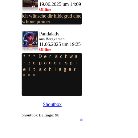
19.06.2025 um 14:09
Offline
ich wünsche dir hildegrad eine
schöne prämer
Pandalady
aus Bergkamen
11.06.2025 um 19:25
Offline
＊＊＊ Ｄｅｒ ｓｃｈｗａ
ｒｚｅ ｐａｎｄａ ｓｐｉ
ｅｌｔ ｓｃｈｌａｇｅｒ
＊＊＊
Shoutbox
Shoutbox Beiträge: 90
©