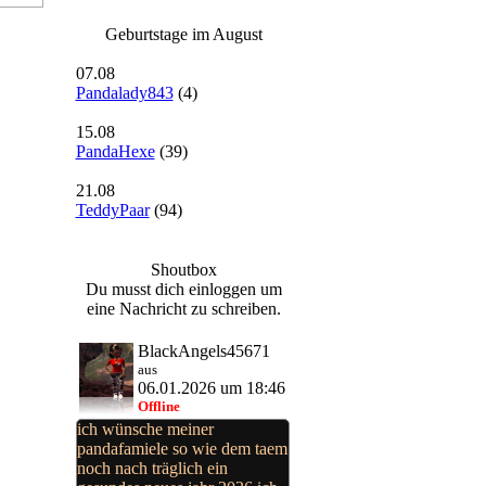
Geburtstage im August
07.08
Pandalady843
(4)
15.08
PandaHexe
(39)
21.08
TeddyPaar
(94)
Shoutbox
Du musst dich einloggen um
eine Nachricht zu schreiben.
BlackAngels45671
aus
06.01.2026 um 18:46
Offline
ich wünsche meiner
pandafamiele so wie dem taem
noch nach träglich ein