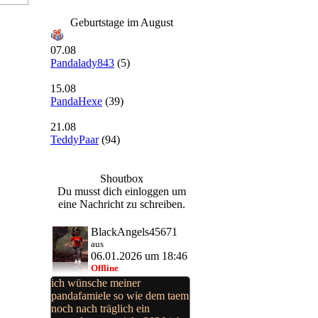
Geburtstage im August
07.08
Pandalady843
(5)
15.08
PandaHexe
(39)
21.08
TeddyPaar
(94)
Shoutbox
Du musst dich einloggen um
eine Nachricht zu schreiben.
BlackAngels45671
aus
06.01.2026 um 18:46
Offline
ich wünsche meiner
pandafamiele so wie dem taem
noch nach träglich ein