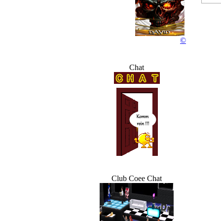
R
©
Chat
Club Coee Chat