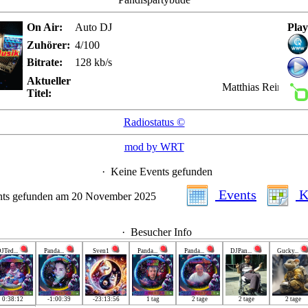
On Air:
Auto DJ
Play
Zuhörer:
4/100
Bitrate:
128 kb/s
Aktueller
Matthias Reim - Lebe
Titel:
Radiostatus ©
mod by WRT
·
Keine Events gefunden
Events
K
nts gefunden am 20 November 2025
·
Besucher Info
JTed...
Panda...
Sven1
Panda...
Panda...
DJPan...
Gucky...
0:38:12
-1:00:39
-23:13:56
1 tag
2 tage
2 tage
2 tage