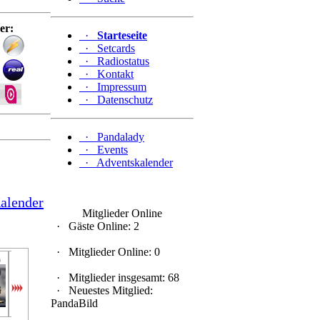
er:
·
Starteseite
·
Setcards
·
Radiostatus
·
Kontakt
·
Impressum
nslänglich
·
Datenschutz
·
Pandalady
·
Events
·
Adventskalender
alender
Mitglieder Online
·
Gäste Online: 2
·
Mitglieder Online: 0
Panda...
cool28
Schwa...
Black...
Panda...
Panda...
Pand
·
Mitglieder insgesamt: 68
·
Neuestes Mitglied:
PandaBild
4 tage
5 tage
5 tage
6 tage
6 tage
1 woche
2 