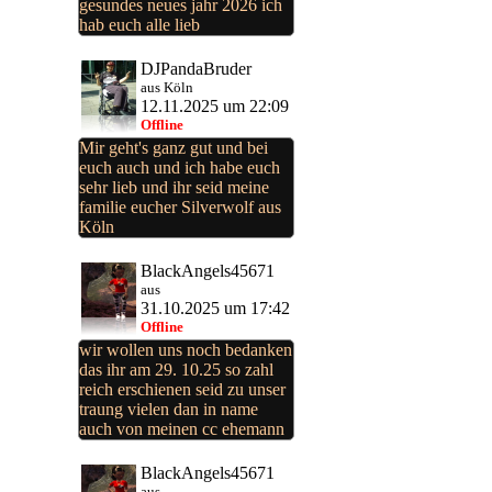
gesundes neues jahr 2026 ich
hab euch alle lieb
DJPandaBruder
aus Köln
12.11.2025 um 22:09
Offline
Mir geht's ganz gut und bei
euch auch und ich habe euch
sehr lieb und ihr seid meine
familie eucher Silverwolf aus
Köln
BlackAngels45671
aus
31.10.2025 um 17:42
Offline
wir wollen uns noch bedanken
das ihr am 29. 10.25 so zahl
reich erschienen seid zu unser
traung vielen dan in name
auch von meinen cc ehemann
BlackAngels45671
aus