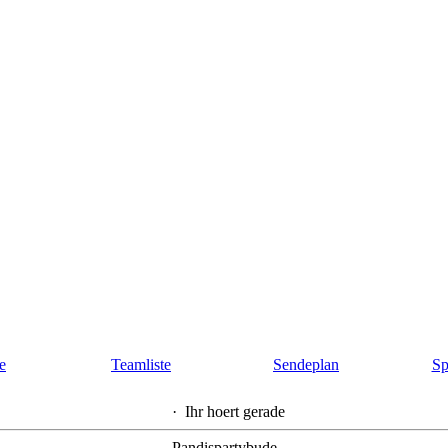
te
Teamliste
Sendeplan
Sp
·
Ihr hoert gerade
Pandispartybude