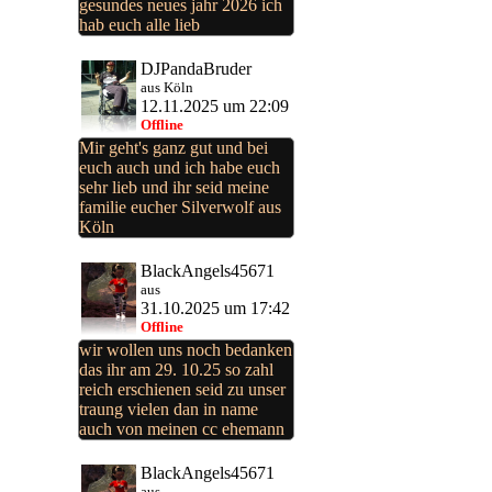
gesundes neues jahr 2026 ich
hab euch alle lieb
DJPandaBruder
aus Köln
12.11.2025 um 22:09
Offline
Mir geht's ganz gut und bei
euch auch und ich habe euch
sehr lieb und ihr seid meine
familie eucher Silverwolf aus
Köln
BlackAngels45671
aus
31.10.2025 um 17:42
Offline
wir wollen uns noch bedanken
das ihr am 29. 10.25 so zahl
reich erschienen seid zu unser
traung vielen dan in name
auch von meinen cc ehemann
BlackAngels45671
aus