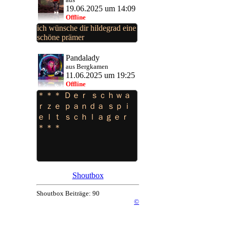
19.06.2025 um 14:09
Offline
ich wünsche dir hildegrad eine
schöne prämer
Pandalady
aus Bergkamen
11.06.2025 um 19:25
Offline
＊＊＊ Ｄｅｒ ｓｃｈｗａ
ｒｚｅ ｐａｎｄａ ｓｐｉ
ｅｌｔ ｓｃｈｌａｇｅｒ
＊＊＊
Shoutbox
Shoutbox Beiträge: 90
©