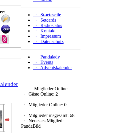
er:
·
Starteseite
·
Setcards
·
Radiostatus
·
Kontakt
·
Impressum
riginal
·
Datenschutz
·
Pandalady
·
Events
·
Adventskalender
alender
Mitglieder Online
·
Gäste Online: 2
·
Mitglieder Online: 0
Panda...
cool28
Schwa...
Black...
Panda...
Panda...
Pand
·
Mitglieder insgesamt: 68
·
Neuestes Mitglied:
PandaBild
4 tage
5 tage
5 tage
6 tage
6 tage
1 woche
2 