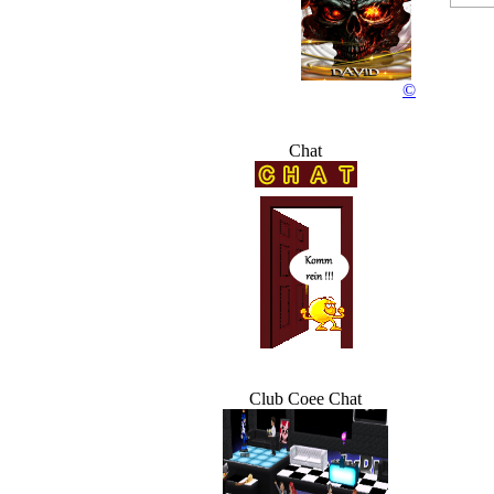
R
©
Chat
Club Coee Chat