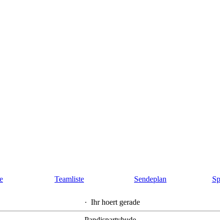
te
Teamliste
Sendeplan
Sp
·
Ihr hoert gerade
Pandispartybude