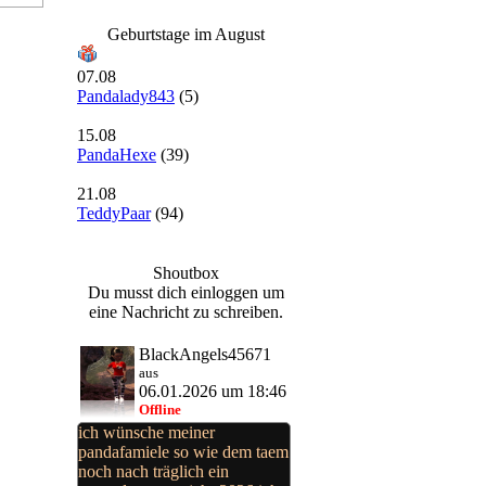
Geburtstage im August
07.08
Pandalady843
(5)
15.08
PandaHexe
(39)
21.08
TeddyPaar
(94)
Shoutbox
Du musst dich einloggen um
eine Nachricht zu schreiben.
BlackAngels45671
aus
06.01.2026 um 18:46
Offline
ich wünsche meiner
pandafamiele so wie dem taem
noch nach träglich ein