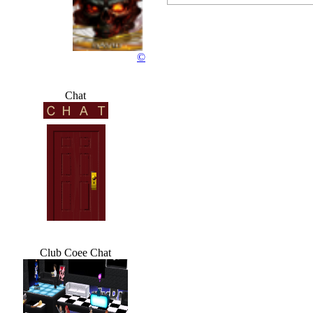
Rocky...
©
76 wochen
Chat
Club Coee Chat