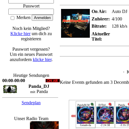
Passwort
On Air:
Auto DJ
Merken
Zuhörer:
4/100
Bitrate:
128 kb/s
Noch kein Mitglied?
Klicke hier
um dich zu
Aktueller
registrieren
Titel:
Passwort vergessen?
Um ein neues Passwort
anzufordern
klicke hier
.
·
K
Heutige Sendungen
00:00-00:00
Keine Events gefunden am 3 Decemb
Panda_DJ
Panda
mit
Sendeplan
PandaM-M
DJTed...
Panda...
Unser Radio Team
Gerade da
-2:24:38
-3:35:2