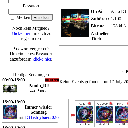
Passwort
On Air:
Auto DJ
Merken
Zuhörer:
1/100
Bitrate:
128 kb/s
Noch kein Mitglied?
Klicke hier
um dich zu
Aktueller
registrieren
Titel:
Passwort vergessen?
Um ein neues Passwort
anzufordern
klicke hier
.
·
K
Heutige Sendungen
00:00-16:00
Keine Events gefunden am 17 July 2
Panda_DJ
Panda
mit
16:00-18:00
Panda...
PandaM-M
DJTed...
Immer wieder
Sonntag
DJTeddybaer2026
mit
-8:29:34
-8:58:14
-9:00:0
18:00-20:00