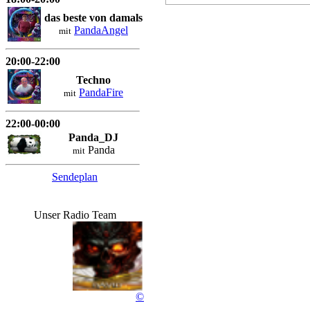
Rocky...
das beste von damals
PandaAngel
mit
76 wochen
20:00-22:00
Techno
PandaFire
mit
22:00-00:00
Panda_DJ
Panda
mit
Sendeplan
Unser Radio Team
©