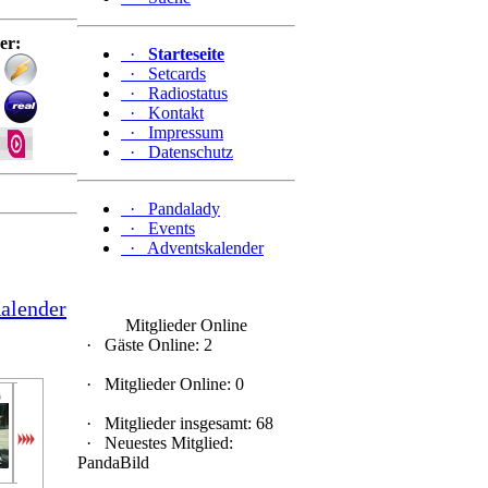
er:
·
Starteseite
·
Setcards
·
Radiostatus
·
Kontakt
·
Impressum
 Back To The Radio
·
Datenschutz
·
Pandalady
·
Events
·
Adventskalender
alender
Mitglieder Online
·
Gäste Online: 2
·
Mitglieder Online: 0
Gucky...
Panda...
cool28
Schwa...
Black...
Panda...
Pand
·
Mitglieder insgesamt: 68
·
Neuestes Mitglied:
PandaBild
4 tage
6 tage
1 woche
1 woche
1 woche
1 woche
2 