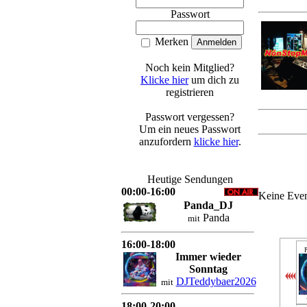
Passwort
Merken
Noch kein Mitglied?
Klicke hier
um dich zu
registrieren
Passwort vergessen?
Um ein neues Passwort
anzufordern
klicke hier
.
Heutige Sendungen
00:00-16:00
Keine Even
Panda_DJ
Panda
mit
16:00-18:00
P
Immer wieder
Sonntag
DJTeddybaer2026
mit
18:00-20:00