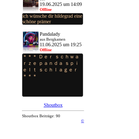
19.06.2025 um 14:09
Offline
ich wünsche dir hildegrad eine
schöne prämer
Pandalady
aus Bergkamen
11.06.2025 um 19:25
Offline
＊＊＊ Ｄｅｒ ｓｃｈｗａ
ｒｚｅ ｐａｎｄａ ｓｐｉ
ｅｌｔ ｓｃｈｌａｇｅｒ
＊＊＊
Shoutbox
Shoutbox Beiträge: 90
©