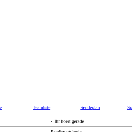
te
Teamliste
Sendeplan
Sp
·
Ihr hoert gerade
Pandispartybude