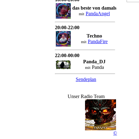
R
das beste von damals
PandaAngel
mit
20:00-22:00
Techno
PandaFire
mit
22:00-00:00
Panda_DJ
Panda
mit
Sendeplan
Unser Radio Team
©