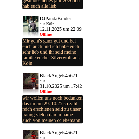
gesundes neues jahr 2026 ich
hab euch alle lieb
DJPandaBruder
aus Köln
12.11.2025 um 22:09
Offline
Mir geht's ganz gut und bei
euch auch und ich habe euch
sehr lieb und ihr seid meine
familie eucher Silverwolf aus
Köln
BlackAngels45671
aus
31.10.2025 um 17:42
Offline
wir wollen uns noch bedanken
das ihr am 29. 10.25 so zahl
reich erschienen seid zu unser
traung vielen dan in name
auch von meinen cc ehemann
BlackAngels45671
aus