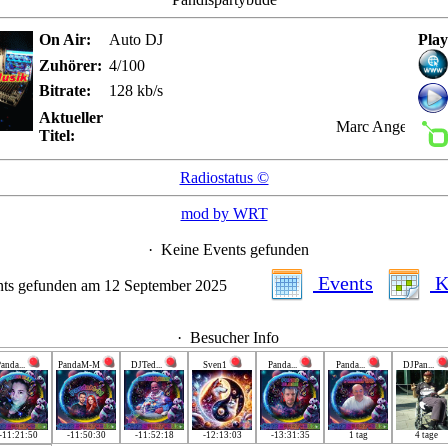
On Air:
Auto DJ
Play
Zuhörer:
4/100
Bitrate:
128 kb/s
Aktueller
Marc Angerstein -
Titel:
Radiostatus ©
mod by WRT
·
Keine Events gefunden
Events
K
ts gefunden am 12 September 2025
·
Besucher Info
anda...
PandaM-M
DJTed...
Sven1
Panda...
Panda...
DJPan...
-11:21:50
-11:50:30
-11:52:18
-12:13:03
-13:31:35
1 tag
4 tage