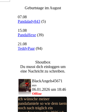
Geburtstage im August
07.08
Pandalady843
(5)
15.08
PandaHexe
(39)
21.08
TeddyPaar
(94)
Shoutbox
Du musst dich einloggen um
eine Nachricht zu schreiben.
BlackAngels45671
aus
06.01.2026 um 18:46
Offline
ich wünsche meiner
pandafamiele so wie dem taem
noch nach träglich ein